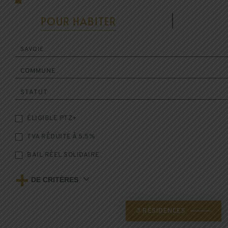
POUR HABITER
|
SAVOIE
COMMUNE
STATUT
ÉLIGIBLE PTZ+
TVA RÉDUITE À 5.5%
BAIL RÉEL SOLIDAIRE
+
DE CRITÈRES
3
RÉSIDENCES