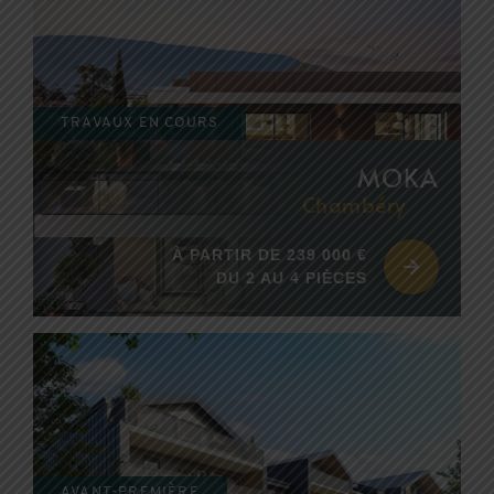
EDIFIM MONTAGNE
ESPACE CLIENT
TRAVAUX EN COURS
AVIS CLIENTS
MOKA
Chambéry
À PARTIR DE 239 000 €
DU 2 AU 4 PIÈCES
AVANT-PREMIÈRE