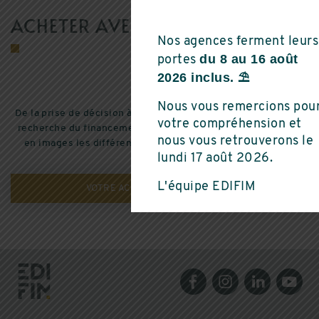
ACHETER AVEC EDIFIM
Nos agences ferment leurs
du 8 au 16 août
portes
2026 inclus. ⛱️
Nous vous remercions pou
De la prise de décision à la remise des clés en passant par la
votre compréhension et
recherche du financement et du choix d’un bien, découvrez
nous vous retrouverons le
en images les différentes étapes de votre projet d’achat.
lundi 17 août 2026.
L'équipe EDIFIM
VOTRE ACHAT PAS À PAS