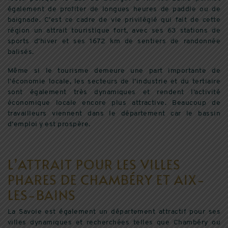
également de profiter de longues heures de paddle ou de
baignade. C’est ce cadre de vie privilégié qui fait de cette
région un attrait touristique fort, avec ses 63 stations de
sports d’hiver et ses 1672 km de sentiers de randonnée
balisés.
Même si le tourisme demeure une part importante de
l’économie locale, les secteurs de l’industrie et du tertiaire
sont également très dynamiques et rendent l’activité
économique locale encore plus attractive. Beaucoup de
travailleurs viennent dans le département car le bassin
d’emploi y est prospère.
L’ATTRAIT POUR LES VILLES
PHARES DE CHAMBÉRY ET AIX-
LES-BAINS
La Savoie est également un département attractif pour ses
villes dynamiques et recherchées telles que Chambéry ou