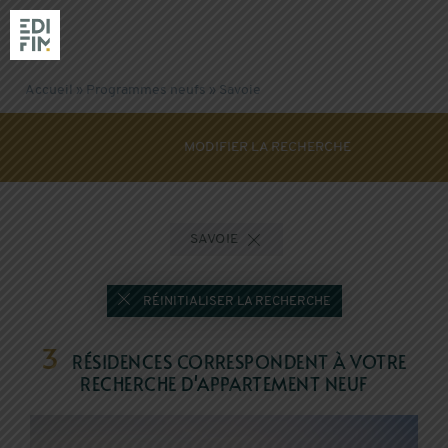
Accueil
»
Programmes neufs
»
Savoie
NOS RÉSIDENC
MODIFIER LA RECHERCHE
RÉALISATIONS
EDIFIM
SAVOIE
NOS AGENCES
RÉINITIALISER LA RECHERCHE
3
RÉSIDENCES CORRESPONDENT À VOTRE
ACTUALITÉS & GUIDES
RECHERCHE D'APPARTEMENT NEUF
ACHETER AVEC EDIFIM
VENDRE SON TERRAIN