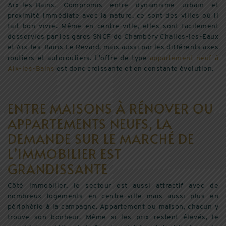
Aix-les-Bains. Compromis entre dynamisme urbain et
proximité immédiate avec la nature, ce sont des villes où il
fait bon vivre. Même en centre-ville, elles sont facilement
desservies par les gares SNCF de Chambéry Challes-les-Eaux
et Aix-les-Bains Le Revard, mais aussi par les différents axes
routiers et autoroutiers. L’offre de type
appartement neuf à
Aix-les-Bains
est donc croissante et en constante évolution.
ENTRE MAISONS À RÉNOVER OU
APPARTEMENTS NEUFS, LA
DEMANDE SUR LE MARCHÉ DE
L’IMMOBILIER EST
GRANDISSANTE
Côté immobilier, le secteur est aussi attractif avec de
nombreux logements en centre-ville mais aussi plus en
périphérie à la campagne. Appartement ou maison, chacun y
trouve son bonheur. Même si les prix restent élevés, le