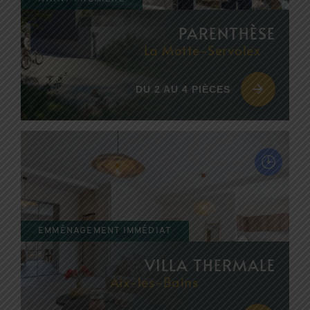
PARENTHÈSE
La Motte-Servolex
DU 2 AU 4 PIÈCES
EMMÉNAGEMENT IMMÉDIAT
VILLA THERMALE
Aix-les-Bains