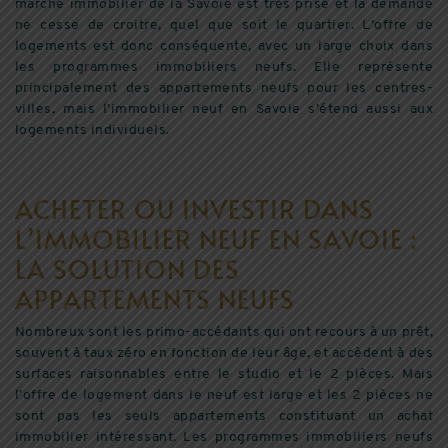
marché immobilier de la Savoie est très prisé et la demande
ne cesse de croitre, quel que soit le quartier. L’offre de
logements est donc conséquente, avec un large choix dans
les programmes immobiliers neufs. Elle représente
principalement des appartements neufs pour les centres-
villes, mais l’immobilier neuf en Savoie s’étend aussi aux
logements individuels.
ACHETER OU INVESTIR DANS
L’IMMOBILIER NEUF EN SAVOIE :
LA SOLUTION DES
APPARTEMENTS NEUFS
Nombreux sont les primo-accédants qui ont recours à un prêt,
souvent à taux zéro en fonction de leur âge, et accèdent à des
surfaces raisonnables entre le studio et le 2 pièces. Mais
l’offre de logement dans le neuf est large et les 2 pièces ne
sont pas les seuls appartements constituant un achat
immobilier intéressant. Les programmes immobiliers neufs