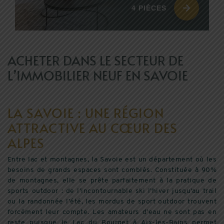
4 PIÈCES
ACHETER DANS LE SECTEUR DE
L’IMMOBILIER NEUF EN SAVOIE
LA SAVOIE : UNE RÉGION
ATTRACTIVE AU CŒUR DES
ALPES
Entre lac et montagnes, la Savoie est un département où les
besoins de grands espaces sont comblés. Constituée à 90%
de montagnes, elle se prête parfaitement à la pratique de
sports outdoor : de l’incontournable ski l’hiver jusqu’au trail
ou la randonnée l’été, les mordus de sport outdoor trouvent
forcément leur compte. Les amateurs d’eau ne sont pas en
reste puisque le Lac du Bourget à Aix-les-Bains permet