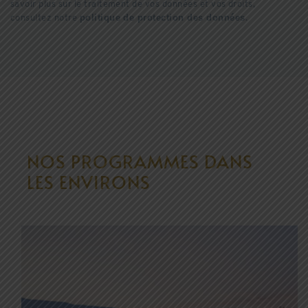
savoir plus sur le traitement de vos données et vos droits,
politique de protection des données
consultez notre
.
NOS PROGRAMMES DANS
LES ENVIRONS