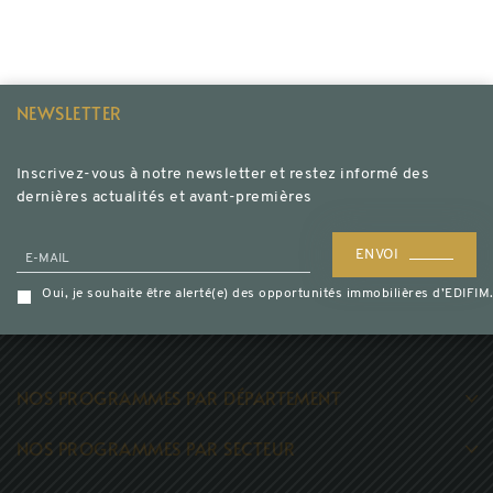
NEWSLETTER
Inscrivez-vous à notre newsletter et restez informé des
dernières actualités et avant-premières
ENVOI
E-MAIL
Oui, je souhaite être alerté(e) des opportunités immobilières d’EDIF
NOS PROGRAMMES PAR DÉPARTEMENT
Programme neuf Haute Savoie (74)
NOS PROGRAMMES PAR SECTEUR
Programme neuf Savoie (73)
Achat immobilier neuf Annecy
Programme neuf Isère (38)