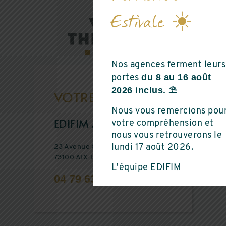
Estivale ☀️
Nos agences ferment leurs
du 8 au 16 août
portes
2026 inclus. ⛱️
VOTRE AGENCE
Nous vous remercions pou
EDIFIM AIX-LES-BAINS
votre compréhension et
nous vous retrouverons le
23 Avenue Charles de Gaulle
lundi 17 août 2026.
73100 AIX-LES-BAINS
L'équipe EDIFIM
04 79 63 89 50