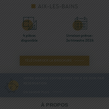
4 pièces
Livraison prévue :
disponible
2e trimestre 2026
TÉLÉCHARGER LA BROCHURE
VOTRE AGENCE EDIFIM VERSE 100 € DE DON PAR
RESERVATION
EN SAVOIR PLUS
À PROPOS