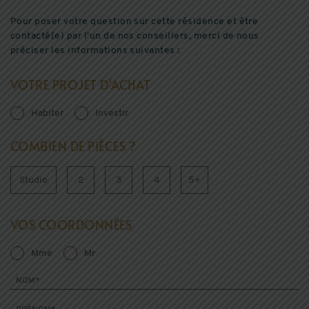
Pour poser votre question sur cette résidence et être
contacté(e) par l’un de nos conseillers, merci de nous
préciser les informations suivantes :
VOTRE PROJET D'ACHAT
Habiter
Investir
COMBIEN DE PIÈCES ?
Studio
2
3
4
5+
VOS COORDONNÉES
Mme
Mr
NOM*