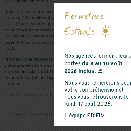
votre appartement neuf.
Fermeture
N’hésitez plus et trouvez le
programme immobilier neuf en
Isère
ou à Grenoble qui vous correspond ! Qu’il s’agisse de
votre résidence principale ou d’un investissement, que vous
Estivale ☀️
recherchiez un confortable 2 pièces à un prix raisonnable ou
un spacieux 5 pièces familial, vous trouverez forcément le
logement qui vous convient dans notre offre d’appartements
neufs.
Nos agences ferment leurs
Profitez d’une résidence en plein centre avec les commodités
du 8 au 16 août
portes
à deux pas et une vraie vie de quartier ou optez pour un
2026 inclus. ⛱️
appartement dans un bâtiment neuf implanté dans un quartier
résidentiel et loin de l’agitation urbaine de la métropole
Nous vous remercions pou
iséroise.
votre compréhension et
Acheter un appartement T2 à Grenoble
nous vous retrouverons le
lundi 17 août 2026.
Accueil
»
Programmes neufs
»
Isère
»
Grenoble
L'équipe EDIFIM