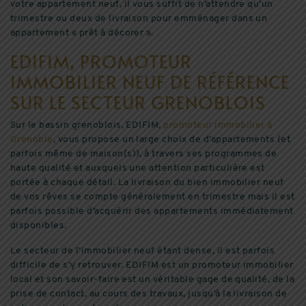
votre appartement neuf, il vous suffit de n’attendre qu’un
trimestre ou deux de livraison pour emménager dans un
appartement « prêt à décorer ».
EDIFIM, PROMOTEUR
IMMOBILIER NEUF DE RÉFÉRENCE
SUR LE SECTEUR GRENOBLOIS
Sur le bassin grenoblois, EDIFIM,
promoteur immobilier à
Grenoble
, vous propose un large choix de d’appartements (et
parfois même de maison(s)), à travers ses programmes de
haute qualité et auxquels une attention particulière est
portée à chaque détail. La livraison du bien immobilier neuf
de vos rêves se compte généralement en trimestre mais il est
parfois possible d’acquérir des appartements immédiatement
disponibles.
Le secteur de l’immobilier neuf étant dense, il est parfois
difficile de s’y retrouver. EDIFIM est un promoteur immobilier
local et son savoir-faire est un véritable gage de qualité, de la
prise de contact, au cours des travaux, jusqu’à la livraison de