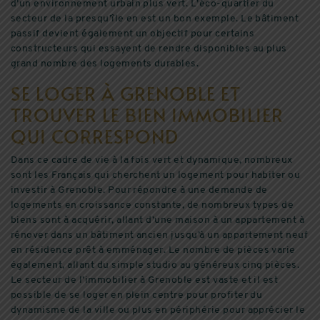
d’un environnement urbain plus vert. L’éco-quartier du
secteur de la presqu’île en est un bon exemple. Le bâtiment
passif devient également un objectif pour certains
constructeurs qui essayent de rendre disponibles au plus
grand nombre des logements durables.
SE LOGER À GRENOBLE ET
TROUVER LE BIEN IMMOBILIER
QUI CORRESPOND
Dans ce cadre de vie à la fois vert et dynamique, nombreux
sont les Français qui cherchent un logement pour habiter ou
investir à Grenoble. Pour répondre à une demande de
logements en croissance constante, de nombreux types de
biens sont à acquérir, allant d’une maison à un appartement à
rénover dans un bâtiment ancien jusqu’à un appartement neuf
en résidence prêt à emménager. Le nombre de pièces varie
également, allant du simple studio au généreux cinq pièces.
Le secteur de l’immobilier à Grenoble est vaste et il est
possible de se loger en plein centre pour profiter du
dynamisme de la ville ou plus en périphérie pour apprécier le