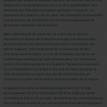
espaces des Alpes ne peuvent qu’être ravis et les sentiers de
randonnée ne manquent pas, pour le plus grand plaisir des
randonneurs débutants jusqu’aux grimpeurs aguerris. La
proximité des stations de ski, avec les premières à seulement
une quinzaine de kilomètres de la ville est également un
point fort indéniable de Grenoble.
Mais l’attractivité du cadre de vie n’est pas le seul en
argument en faveur de Grenoble puisque son dynamisme
économique et son bassin d’emploi actif constituent des
atouts majeurs. Pôle important de la recherche et des
nouvelles technologies, la ville de Grenoble accueille de
nombreuses entreprises spécialisées dans ces domaines
comme Sun Microsystems ou Hewlett-Packard par exemple.
La vie étudiante n’est quant à elle pas en reste puisque la
ville de Grenoble compte plus de 65 000 étudiants et
constitue un pôle universitaire incontournable de la région.
Engagée, Grenoble se démarque également sur le plan
environnemental et a notamment été élue Capitale Verte
Européenne 2022. En ce sens, de nombreuses infrastructures
plus durables voient le jour et contribuent au développement