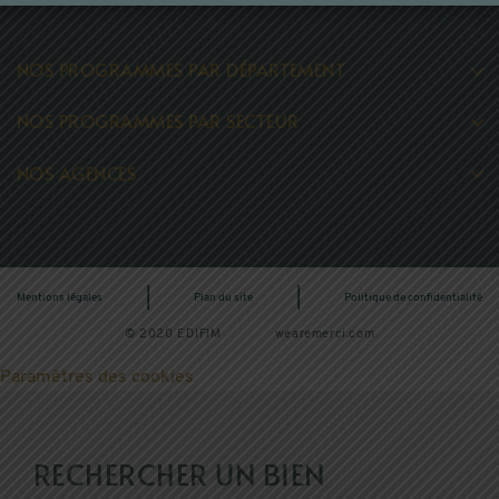
NOS PROGRAMMES PAR DÉPARTEMENT
Programme neuf Haute Savoie (74)
NOS PROGRAMMES PAR SECTEUR
Programme neuf Savoie (73)
Achat immobilier neuf Annecy
Programme neuf Isère (38)
NOS AGENCES
Achat immobilier neuf Chambéry
Programme neuf Ain (01)
Promoteur à Annecy
Achat immobilier neuf Grenoble
Promoteur à Grenoble
Achat immobilier neuf Montagne
Promoteur à Aix-les-Bains
|
|
Mentions légales
Plan du site
Politique de confidentialité
© 2020 EDIFIM
wearemerci.com
Paramètres des cookies
RECHERCHER UN BIEN