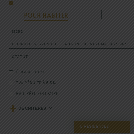
POUR HABITER
|
ISÈRE
ECHIROLLES, GRENOBLE, LA TRONCHE, MEYLAN, SEYSSINS
STATUT
ÉLIGIBLE PTZ+
TVA RÉDUITE À 5.5%
BAIL RÉEL SOLIDAIRE
+
DE CRITÈRES
5
RÉSIDENCES