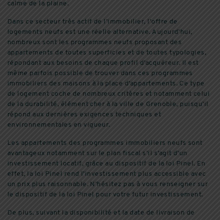
calme de la plaine.
Dans ce secteur très actif de l’immobilier, l’offre de
logements neufs est une réelle alternative. Aujourd’hui,
nombreux sont les programmes neufs proposant des
appartements de toutes superficies et de toutes typologies,
répondant aux besoins de chaque profil d’acquéreur. Il est
même parfois possible de trouver dans ces programmes
immobiliers des maisons à la place d’appartements. Ce type
de logement coche de nombreux critères et notamment celui
de la durabilité, élément cher à la ville de Grenoble, puisqu’il
répond aux dernières exigences techniques et
environnementales en vigueur.
Les appartements des programmes immobiliers neufs sont
avantageux notamment sur le plan fiscal s’il s’agit d’un
investissement locatif, grâce au dispositif de la loi Pinel. En
effet, la loi Pinel rend l’investissement plus accessible avec
un prix plus raisonnable. N’hésitez pas à vous renseigner sur
le dispositif de la loi Pinel pour votre futur investissement.
De plus, suivant la disponibilité et la date de livraison de