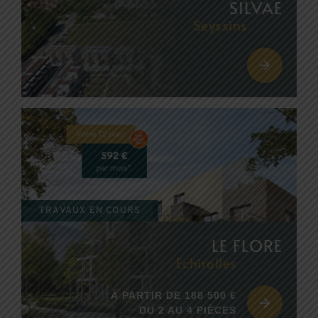
SILVAE
Seyssins
TRAVAUX EN COURS
LE FLORE
Echirolles
À PARTIR DE 188 500 €
DU 2 AU 4 PIÈCES