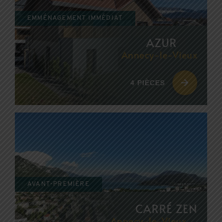
EMMÉNAGEMENT IMMÉDIAT
AZUR
Annecy-le-Vieux
4 PIÈCES
AVANT-PREMIÈRE
CARRÉ ZEN
Annecy-le-Vieux