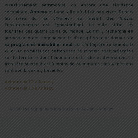
investissement patrimonial, ou encore une résidence
Annecy
secondaire,
est une ville où il fait bon vivre. Depuis
les rives du lac d’Annecy au massif des Aravis,
l’environnement est époustouflant. La ville attire les
touristes des quatre coins du monde. Edifim y recherche en
permanence des emplacements d’exception pour donner vie
programme immobilier neuf
au
qui s’intégrera au sein de la
ville. De nombreuses entreprises de renoms sont présentes
sur le territoire dont l’économie est riche et diversifiée. La
frontière Suisse étant à moins de 30 minutes ; les Annéciens
sont nombreux à y travailler.
Acheter un T2 à Annecy
Acheter un T3 à Annecy
Accueil
»
Programmes neufs
»
Haute Savoie
»
Annecy