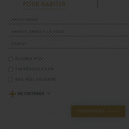
POUR HABITER
|
HAUTE SAVOIE
ANNECY, ANNECY-LE-VIEUX
STATUT
ÉLIGIBLE PTZ+
TVA RÉDUITE À 5.5%
BAIL RÉEL SOLIDAIRE
+
DE CRITÈRES
3
RÉSIDENCES