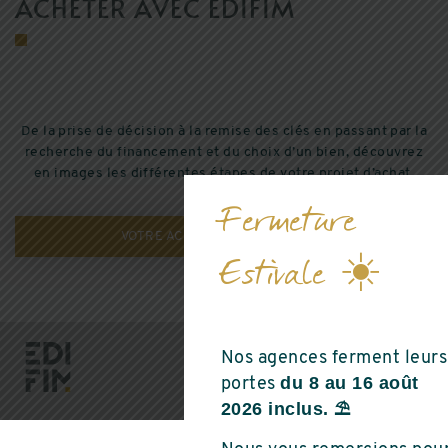
ACHETER AVEC EDIFIM
De la prise de décision à la remise des clés en passant par la
recherche du financement et du choix d’un bien, découvrez
en images les différentes étapes de votre projet d’achat.
Fermeture
VOTRE ACHAT PAS À PAS
Estivale ☀️
Nos agences ferment leurs
du 8 au 16 août
portes
2026 inclus. ⛱️