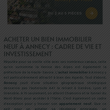
DU 2 AU 5 PIÈCES
ACHETER UN BIEN IMMOBILIER
NEUF À ANNECY : CADRE DE VIE ET
INVESTISSEMENT
Réputée pour sa vieille ville avec ses nombreux canaux, celle
qu’on surnomme la Venise des Alpes est également la
achat immobilier
préfecture de la Haute-Savoie. L’
à Annecy y
est particulièrement attractif à bien des égards. Tout d’abord,
Annecy
jouit d’une situation géographique stratégique
desservie pas l’autoroute A41 la reliant à Genève, Lyon et
Grenoble. A 1h seulement, on atteint Chamonix et le tunnel du
Mont-Blanc pour accéder à l’Italie. C’est également un cadre
appartement neuf
d’exception pour y trouver son
. Que ce
soit pour un acheter sa résidence principale, un