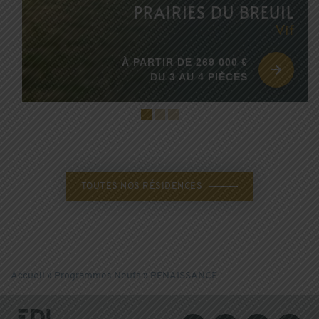
PRAIRIES DU BREUIL
Vif
À PARTIR DE 269 000 €
DU 3 AU 4 PIÈCES
TOUTES NOS RÉSIDENCES
Accueil
»
Programmes Neufs
»
RENAISSANCE