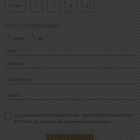
Studio
2
3
4
5+
VOS COORDONNÉES
Mme
Mr
NOM*
PRÉNOM*
TÉLÉPHONE*
EMAIL*
Oui, je souhaite être alerté(e) des opportunités immobilières
d’EDIFIM. Je peux me désabonner à tout moment.