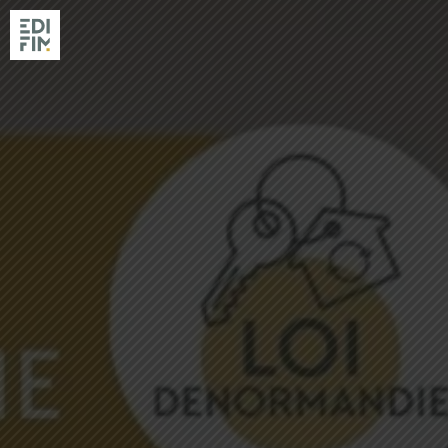
NOS RÉSIDENC
RÉALISATIONS
EDIFIM
NOS AGENCES
ACTUALITÉS & GUIDES
ACHETER AVEC EDIFIM
VENDRE SON TERRAIN