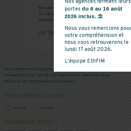
Nos agences ferment leurs
Résidence Ginkgo
du 8 au 16 août
portes
21 rue Winston Churchill
2026 inclus. ⛱️
38000 GRENOBLE
Nous vous remercions pou
04 76 17 13 55
votre compréhension et
nous vous retrouverons le
lundi 17 août 2026.
L'équipe EDIFIM
Pour poser votre question sur cette résidence et être
contacté(e) par l’un de nos conseillers, merci de nous
préciser les informations suivantes :
VOTRE PROJET D'ACHAT
Habiter
Investir
COMBIEN DE PIÈCES ?