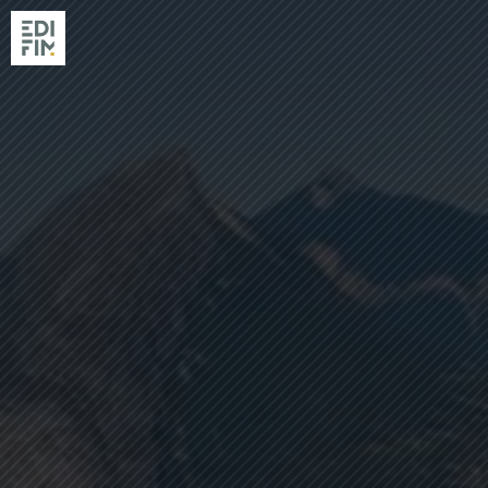
NOS RÉSIDENC
RÉALISATIONS
EDIFIM
NOS AGENCES
ACTUALITÉS & GUIDES
ACHETER AVEC EDIFIM
VENDRE SON TERRAIN