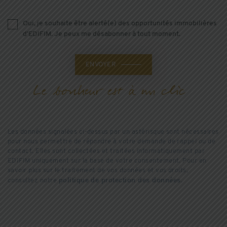
Oui, je souhaite être alerté(e) des opportunités immobilières
d’EDIFIM. Je peux me désabonner à tout moment.
ENVOYER
Les données signalées ci-dessus par un astérisque sont nécessaires
pour nous permettre de répondre à votre demande de rappel ou de
contact. Elles sont collectées et traitées informatiquement par
EDIFIM uniquement sur la base de votre consentement. Pour en
savoir plus sur le traitement de vos données et vos droits,
politique de protection des données
consultez notre
.