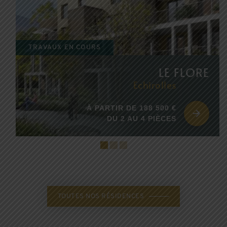
TRAVAUX EN COURS
LE FLORE
Echirolles
À PARTIR DE 188 500 €
DU 2 AU 4 PIÈCES
TOUTES NOS RÉSIDENCES