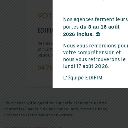
VOTRE AGENCE
Nos agences ferment leurs
du 8 au 16 août
portes
EDIFIM GRENOBLE
2026 inclus. ⛱️
Résidence Ginkgo
Nous vous remercions pou
21 rue Winston Churchill
votre compréhension et
38000 GRENOBLE
nous vous retrouverons le
04 76 17 13 55
lundi 17 août 2026.
L'équipe EDIFIM
Pour poser votre question sur cette résidence et être
contacté(e) par l’un de nos conseillers, merci de nous
préciser les informations suivantes :