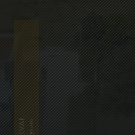
SILVAE
Seyssins