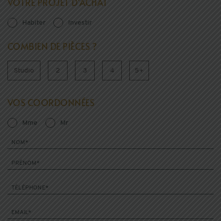
VOTRE PROJET D'ACHAT
Habiter
Investir
COMBIEN DE PIÈCES ?
Studio
2
3
4
5+
VOS COORDONNÉES
Mme
Mr
NOM*
PRÉNOM*
TÉLÉPHONE*
EMAIL*