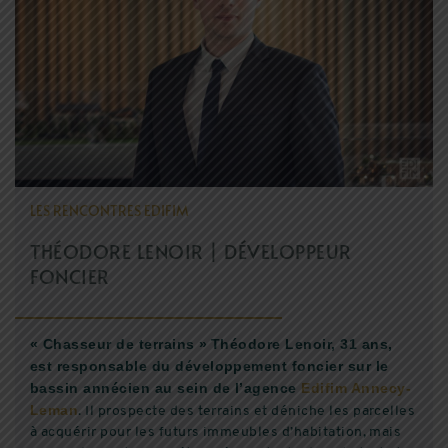
EDIFIM MONTAGNE
ESPACE CLIENT
AVIS CLIENTS
LES RENCONTRES EDIFIM
THÉODORE LENOIR | DÉVELOPPEUR
FONCIER
« Chasseur de terrains »
Théodore Lenoir, 31 ans,
est responsable du développement foncier sur le
bassin annécien au sein de l’agence
Edifim Annecy-
Leman
. Il prospecte des terrains et déniche les parcelles
à acquérir pour les futurs immeubles d’habitation, mais