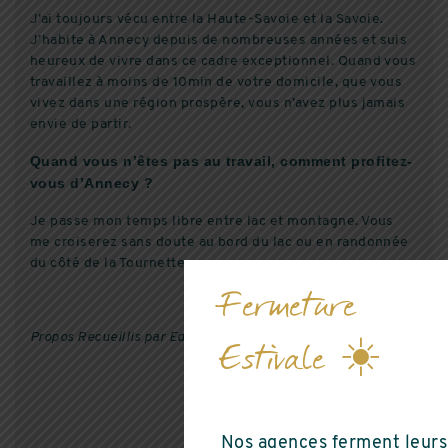
J’ai toujours vécu entre la Haute-Savoie et la Savoie.
J’habite à Annecy depuis de nombreuses années et suis
heureux de vivre dans ce cadre exceptionnel. Quand vous
travaillez à moins de 10min de votre domicile, que vous
vivez dans une région prospère, vous n’avez plus jamais
envie de partir.
Quand vous n’êtes pas au travail, comment profitez-
vous d’Annecy ?
Je passe mon temps libre entre lac et montagne. Vous
me croiserez sans doute au bord du lac ou en randonnée
du côté de la Tournette.
Fermeture
Propos Recueillis par Editions Cosy
Estivale ☀️
Nos agences ferment leurs