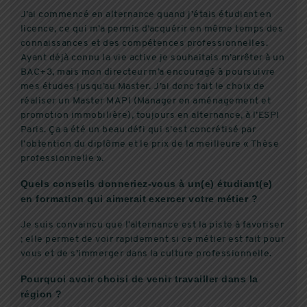
J’ai commencé en alternance quand j’étais étudiant en
licence, ce qui m’a permis d’acquérir en même temps des
connaissances et des compétences professionnelles.
Ayant déjà connu la vie active je souhaitais m’arrêter à un
BAC+3, mais mon directeur m’a encouragé à poursuivre
mes études jusqu’au Master. J’ai donc fait le choix de
réaliser un Master MAPI (Manager en aménagement et
promotion immobilière), toujours en alternance, à l’ESPI
Paris. Ça a été un beau défi qui s’est concrétisé par
l’obtention du diplôme et le prix de la meilleure « Thèse
professionnelle ».
Quels conseils donneriez-vous à un(e) étudiant(e)
en formation qui aimerait exercer votre métier ?
Je suis convaincu que l’alternance est la piste à favoriser
; elle permet de voir rapidement si ce métier est fait pour
vous et de s’immerger dans la culture professionnelle.
Pourquoi avoir choisi de venir travailler dans la
région ?