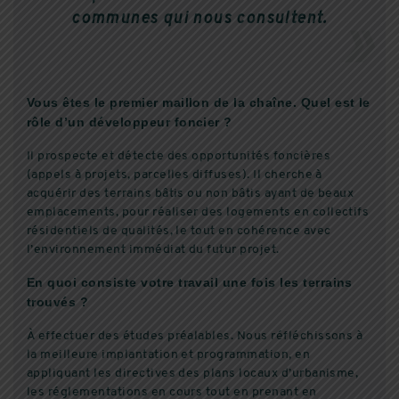
communes qui nous consultent.
Vous êtes le premier maillon de la chaîne. Quel est le
rôle d’un développeur foncier ?
Il prospecte et détecte des opportunités foncières
(appels à projets, parcelles diffuses). Il cherche à
acquérir des terrains bâtis ou non bâtis ayant de beaux
emplacements, pour réaliser des logements en collectifs
résidentiels de qualités, le tout en cohérence avec
l’environnement immédiat du futur projet.
En quoi consiste votre travail une fois les terrains
trouvés ?
À effectuer des études préalables. Nous réfléchissons à
la meilleure implantation et programmation, en
appliquant les directives des plans locaux d’urbanisme,
les réglementations en cours tout en prenant en