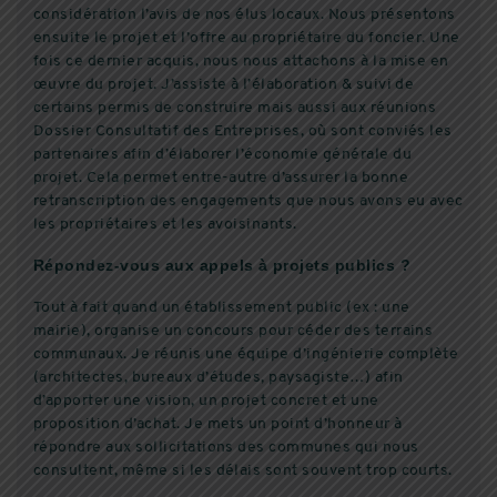
considération l’avis de nos élus locaux. Nous présentons
ensuite le projet et l’offre au propriétaire du foncier. Une
fois ce dernier acquis, nous nous attachons à la mise en
œuvre du projet. J’assiste à l’élaboration & suivi de
certains permis de construire mais aussi aux réunions
Dossier Consultatif des Entreprises, où sont conviés les
partenaires afin d’élaborer l’économie générale du
projet. Cela permet entre-autre d’assurer la bonne
retranscription des engagements que nous avons eu avec
les propriétaires et les avoisinants.
Répondez-vous aux appels à projets publics ?
Tout à fait quand un établissement public (ex : une
mairie), organise un concours pour céder des terrains
communaux. Je réunis une équipe d’ingénierie complète
(architectes, bureaux d’études, paysagiste…) afin
d’apporter une vision, un projet concret et une
proposition d’achat. Je mets un point d’honneur à
répondre aux sollicitations des communes qui nous
consultent, même si les délais sont souvent trop courts.