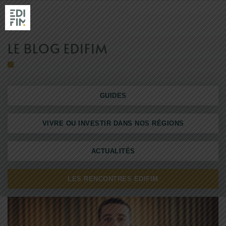
LE BLOG EDIFIM
NOS RÉSIDENC
GUIDES
RÉALISATIONS
EDIFIM
VIVRE OU INVESTIR DANS NOS RÉGIONS
NOS AGENCES
ACTUALITÉS
LES RENCONTRES EDIFIM
ACTUALITÉS & GUIDES
ACHETER AVEC EDIFIM
VENDRE SON TERRAIN