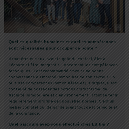
Quelles qualités humaines et quelles compétences
sont nécessaires pour occuper ce poste ?
Il faut être curieux, avoir le goût du contact, être à
l’écoute et être imaginatif. Concernant les compétences
techniques, il est recommandé d’avoir une bonne
connaissance du marché immobilier de son secteur. En
plus des compétences immobilières et juridiques, il est
conseillé de posséder des notions d’urbanisme, de
fiscalité immobilière et d’environnement. Il faut se tenir
régulièrement informé des nouvelles normes. C’est un
métier complet qui demande avant tout de la ténacité et
de la constance.
Quel parcours avez-vous effectué chez Edifim ?