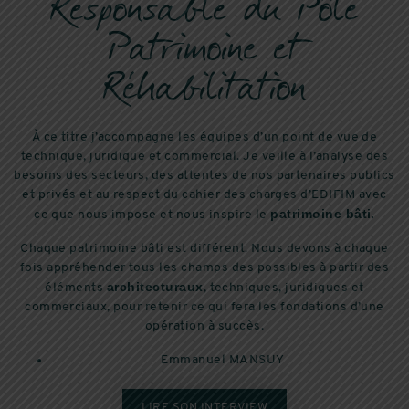
Responsable du Pôle
Patrimoine et
Réhabilitation
À ce titre j’accompagne les équipes d’un point de vue de
technique, juridique et commercial. Je veille à l’analyse des
besoins des secteurs, des attentes de nos partenaires publics
et privés et au respect du cahier des charges d’EDIFIM avec
patrimoine bâti.
ce que nous impose et nous inspire le
Chaque patrimoine bâti est différent. Nous devons à chaque
fois appréhender tous les champs des possibles à partir des
architecturaux
éléments
, techniques, juridiques et
commerciaux, pour retenir ce qui fera les fondations d’une
opération à succès.
Emmanuel MANSUY
LIRE SON INTERVIEW