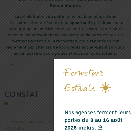
Réhabilitation.
La réhabilitation du patrimoine est bien plus qu’une
nécessité ; elle représente une opportunité précieuse pour
notre groupe de mettre en œuvre notre savoir-faire tout en
contribuant activement à la dynamique de notre région. En
mettant l’accent sur la rénovation, nous répondons non
seulement aux attentes de nos clients acquéreurs mais aussi
aux impératifs écologiques et économiques actuels.
Jean Luc D’AURA
Fermeture
Estivale ☀️
CONSTAT
Nos agences ferment leurs
du 8 au 16 août
portes
LE PATRIMOINE BÂTI, SOURCE DE DÉVELOPPEMENT
2026 inclus. ⛱️
DURABLE