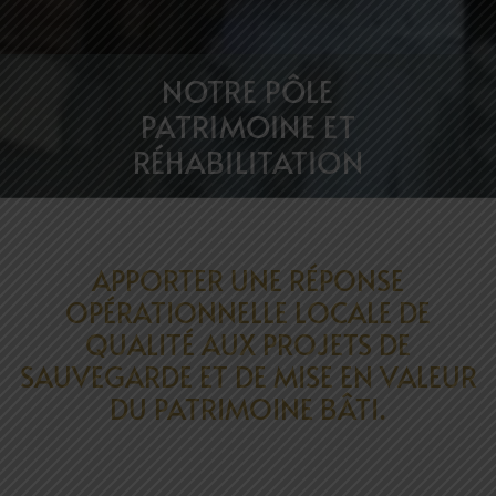
NOTRE PÔLE
PATRIMOINE ET
RÉHABILITATION
APPORTER UNE RÉPONSE
OPÉRATIONNELL
E
LOCALE DE
QUALITÉ AUX PROJETS DE
SAUVEGARDE ET DE MISE EN VALEUR
DU PATRIMOINE BÂTI.