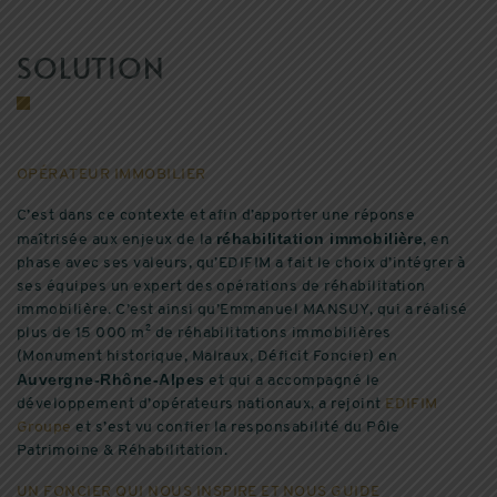
SOLUTION
OPÉRATEUR IMMOBILIER
C’est dans ce contexte et afin d’apporter une réponse
réhabilitation immobilière
maîtrisée aux enjeux de la
, en
phase avec ses valeurs, qu’EDIFIM a fait le choix d’intégrer à
ses équipes un expert des opérations de réhabilitation
immobilière. C’est ainsi qu’Emmanuel MANSUY, qui a réalisé
plus de 15 000 m² de réhabilitations immobilières
(Monument historique, Malraux, Déficit Foncier) en
Auvergne-Rhône-Alpes
et qui a accompagné le
développement d’opérateurs nationaux, a rejoint
EDIFIM
Groupe
et s’est vu confier la responsabilité du Pôle
Patrimoine & Réhabilitation.
UN FONCIER QUI NOUS INSPIRE ET NOUS GUIDE