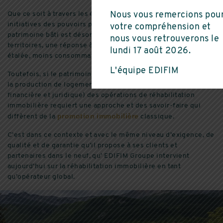
Que ce soit à travers les évolutions réglementaires ou les
Nous vous remercions pou
initiatives des pouvoirs publics, la réhabilitation du
votre compréhension et
patrimoine bâti est désormais un enjeu majeur pour nos
nous vous retrouverons le
territoires, une réponse à la nécessité d’une ville moins
lundi 17 août 2026.
étalée, moins consommatrice d’espaces et de matériaux.
L'équipe EDIFIM
Toutefois, si le patrimoine bâti constitue une ressource pour
la production de logements, la complexité (technique,
financière et juridique) des opérations de réhabilitation
immobilière requiert une approche et des savoir-faire qui
promotion immobilière
diffèrent de la
classique.
C’est dans ce contexte et avec le même niveau d’exigence, de
qualité et de garantie qu’il propose à ses clients et
partenaires dans le neuf, qu’ EDIFIM Groupe intervient
aujourd’hui sur la réhabilitation immobilière en tant
qu’opérateur global.