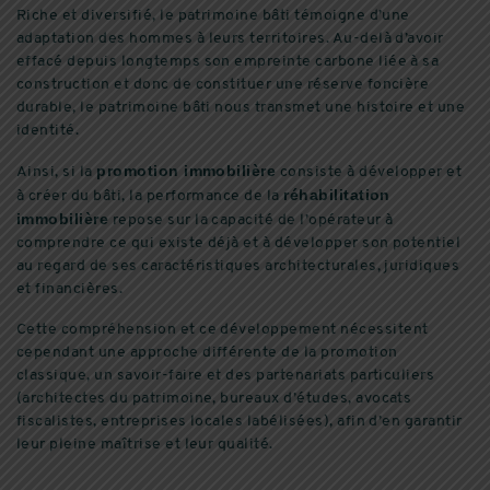
Riche et diversifié, le patrimoine bâti témoigne d’une
adaptation des hommes à leurs territoires. Au-delà d’avoir
effacé depuis longtemps son empreinte carbone liée à sa
construction et donc de constituer une réserve foncière
durable, le patrimoine bâti nous transmet une histoire et une
identité.
promotion immobilière
Ainsi, si la
consiste à développer et
réhabilitation
à créer du bâti, la performance de la
immobilière
repose sur la capacité de l’opérateur à
comprendre ce qui existe déjà et à développer son potentiel
au regard de ses caractéristiques architecturales, juridiques
et financières.
Cette compréhension et ce développement nécessitent
cependant une approche différente de la promotion
classique, un savoir-faire et des partenariats particuliers
(architectes du patrimoine, bureaux d’études, avocats
fiscalistes, entreprises locales labélisées), afin d’en garantir
leur pleine maîtrise et leur qualité.