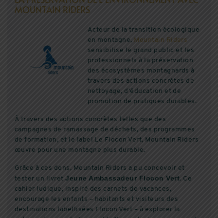
MOUNTAIN RIDERS
Acteur de la transition écologique
en montagne,
Mountain Riders
sensibilise le grand public et les
professionnels à la préservation
des écosystèmes montagnards à
travers des actions concrètes de
nettoyage, d’éducation et de
promotion de pratiques durables.
À travers des actions concrètes telles que des
campagnes de ramassage de déchets, des programmes
de formation, et le label Le Flocon Vert, Mountain Riders
œuvre pour une montagne plus durable.
Grâce à ces dons, Mountain Riders a pu concevoir et
Jeune Ambassadeur Flocon Vert
tester un livret
. Ce
cahier ludique, inspiré des carnets de vacances,
encourage les enfants – habitants et visiteurs des
destinations labellisées Flocon Vert – à explorer la