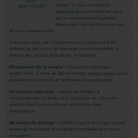
offrant un suivi scolaire et
pédagogique personnalisé, ainsi
qu’un cadre bienveillant pour
développer leur confiance en eux
et leurs compétences.
Grâce aux dons, Ma Chance Moi Aussi a permis à 86
enfants de découvrir de nouveaux environnements à
travers des sorties éducatives et ludiques.
Découverte de la nature :
séjours en montagne,
randonnées, visites de lacs et fermes pédagogiques pour
éveiller leur curiosité et renforcer leur autonomie.
Ouverture culturelle :
sorties au théâtre, à
l’Alimentarium de Vevey et à l’aquarium de Lyon pour
enrichir leurs connaissances et stimuler leur
imagination.
Moments de partage :
activités sportives (luge, cirque,
bowling), favorisant la cohésion, l’entraide et le vivre-
ensemble.