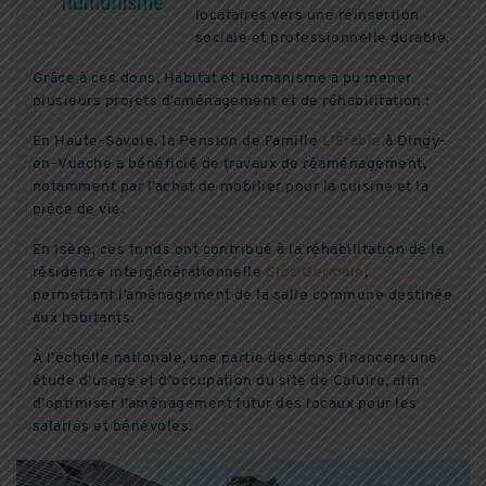
locataires vers une réinsertion
sociale et professionnelle durable.
Grâce à ces dons, Habitat et Humanisme a pu mener
plusieurs projets d’aménagement et de réhabilitation :
En Haute-Savoie, la Pension de Famille
L’Érable
à Dingy-
en-Vuache a bénéficié de travaux de réaménagement,
notamment par l’achat de mobilier pour la cuisine et la
pièce de vie.
En Isère, ces fonds ont contribué à la réhabilitation de la
résidence intergénérationnelle
Clos Germain
,
permettant l’aménagement de la salle commune destinée
aux habitants.
À l’échelle nationale, une partie des dons financera une
étude d’usage et d’occupation du site de Caluire, afin
d’optimiser l’aménagement futur des locaux pour les
salariés et bénévoles.