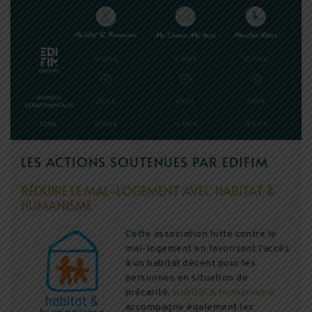
LES ACTIONS SOUTENUES PAR EDIFIM
RÉDUIRE LE MAL-LOGEMENT AVEC HABITAT &
HUMANISME
Cette association lutte contre le
mal-logement en favorisant l’accès
à un habitat décent pour les
personnes en situation de
précarité.
Habitat & Humanisme
accompagne également les