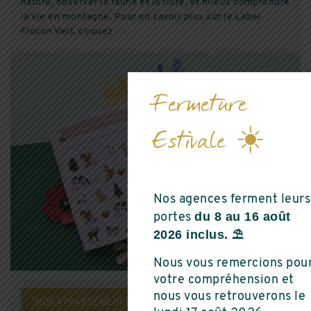
nature, observer la faune et la flore, et mieux comprendre
la vie en montagne. Pour en savoir plus sur le Label
Flocon Vert, cliquez
ici.
Fermeture
Estivale ☀️
Nos agences ferment leurs
du 8 au 16 août
portes
2026 inclus. ⛱️
Nous vous remercions pou
votre compréhension et
nous vous retrouverons le
NOS APPARTEMENTS NEUFS