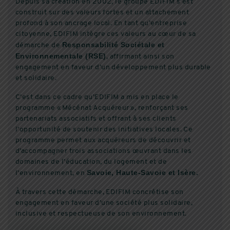
Depuis sa création en 2002, le groupe EDIFIM s’est
construit sur des valeurs fortes et un attachement
profond à son ancrage local. En tant qu’entreprise
citoyenne, EDIFIM intègre ces valeurs au cœur de sa
Responsabilité Sociétale et
démarche de
Environnementale (RSE)
, affirmant ainsi son
engagement en faveur d’un développement plus durable
et solidaire.
C’est dans ce cadre qu’EDIFIM a mis en place le
programme « Mécénat Acquéreur », renforçant ses
partenariats associatifs et offrant à ses clients
l’opportunité de soutenir des initiatives locales. Ce
programme permet aux acquéreurs de découvrir et
d’accompagner trois associations œuvrant dans les
domaines de l’éducation, du logement et de
Savoie, Haute-Savoie et Isère.
l’environnement, en
À travers cette démarche, EDIFIM concrétise son
engagement en faveur d’une société plus solidaire,
inclusive et respectueuse de son environnement.