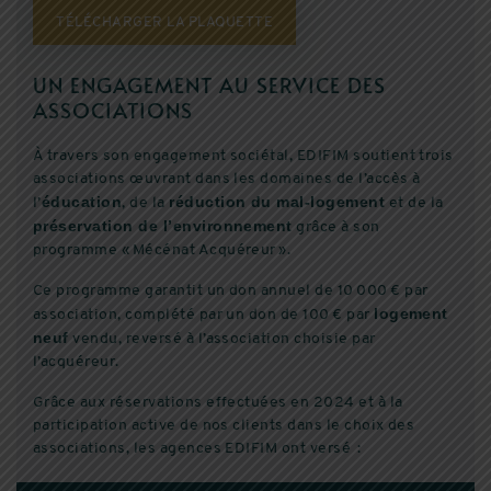
TÉLÉCHARGER LA PLAQUETTE
UN ENGAGEMENT AU SERVICE DES
ASSOCIATIONS
À travers son engagement sociétal, EDIFIM soutient trois
associations œuvrant dans les domaines de l’accès à
éducation
réduction du mal-logement
l’
, de la
et de la
préservation de l’environnement
grâce à son
programme « Mécénat Acquéreur ».
Ce programme garantit un don annuel de 10 000 € par
logement
association, complété par un don de 100 € par
neuf
vendu, reversé à l’association choisie par
l’acquéreur.
Grâce aux réservations effectuées en 2024 et à la
participation active de nos clients dans le choix des
associations, les agences EDIFIM ont versé :