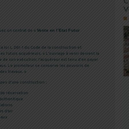
C
V
Vente en l’Etat Futur
sez un contrat de «
a loi L 261-1 du Code de la construction et
les futurs acquéreurs. « L’ouvrage à venir devient la
e de son exécution; l’acquéreur est tenu d’en payer
vaux. Le promoteur se conserve les pouvoirs de
des travaux. »
apes d’une construction :
 de réservation
 authentique
dations
s d’air
vaux