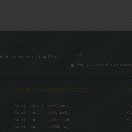
E-MAIL
mé des dernières actualités et
Oui, je souhaite être alerté(e)
NOS PROGRAMMES PAR SECTEUR
N
Achat immobilier neuf Annecy
Pr
Achat immobilier neuf Chambéry
Pr
Achat immobilier neuf Grenoble
Pr
Achat immobilier neuf Montagne