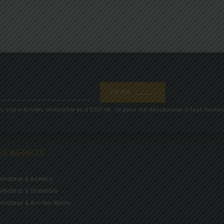
ENVOI
 des opportunités immobilières d’EDIFIM. Je peux me désabonner à tout momen
OS AGENCES
omoteur à Annecy
omoteur à Grenoble
omoteur à Aix-les-Bains