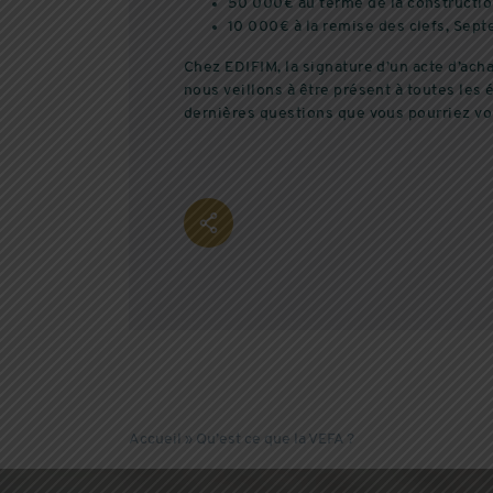
50 000€ au terme de la constructio
10 000€ à la remise des clefs, Sep
Chez EDIFIM, la signature d’un acte d’ach
nous veillons à être présent à toutes les 
dernières questions que vous pourriez vo
Accueil
»
Qu’est ce que la VEFA ?