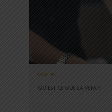
LES GUIDES
QU’EST CE QUE LA VEFA ?