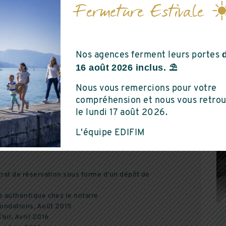
Fermeture Estivale ☀
LANCEMENT
Nos agences ferment leurs portes
LE AUX BOIS
RENAISSANC
16 août 2026 inclus. ⛱️
Saint-Marcellin
Nous vous remercions pour votre
compréhension et nous vous retro
5 PIÈCES
DU AU 3 PIÈCES
le lundi 17 août 2026.
e valeur de 200 000€, dont la commercialisation a
L'équipe EDIFIM
aison prévue en Septembre 2016.
trat de réservation sous forme d’un dépôt de
e authentique chez le notaire
fondations, Août 2015
air, Avril 2016