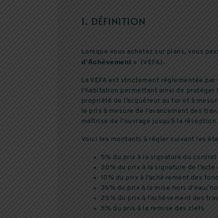
1. DÉFINITION
Lorsque vous achetez sur plans, vous pas
d’Achèvement
» (VEFA).
La VEFA est strictement réglementée par l
l’habitation permettant ainsi de protéger 
propriété de l’acquéreur au fur et à mesur
le prix à mesure de l’avancement des tra
maîtrise de l’ouvrage jusqu’à la réception 
Voici les montants à régler suivant les ét
5% du prix à la signature du contrat
20% du prix à la signature de l’acte
10% du prix à l’achèvement des fon
35% du prix à la mise hors d’eau/hor
25% du prix à l’achèvement des tra
5% du prix à la remise des clefs