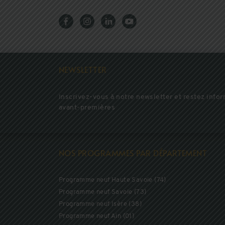
NEWSLETTER
Inscrivez-vous à notre newsletter et restez infor
avant-premières
NOS PROGRAMMES PAR DÉPARTEMENT
Programme neuf Haute Savoie (74)
Programme neuf Savoie (73)
Programme neuf Isère (38)
Programme neuf Ain (01)