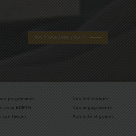
NOS PROGRAMMES NEUFS
nos programmes
Nos réalisations
er avec EDIFIM
Nos engagements
 son terrain
Actualité et guides