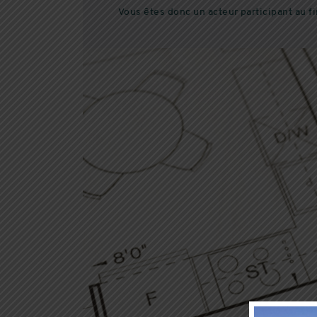
Vous êtes donc un acteur participant au f
NOS RÉSIDENCES
RÉALISATIONS
EDIFIM
NOS AGENCES