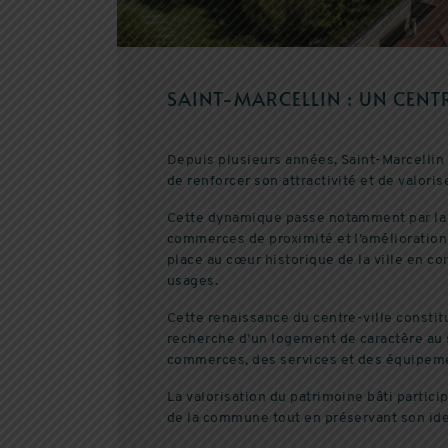
SAINT-MARCELLIN : UN CENT
Depuis plusieurs années, Saint-Marcellin
de renforcer son attractivité et de valori
Cette dynamique passe notamment par la 
commerces de proximité et l’amélioration 
place au cœur historique de la ville en c
usages.
Cette renaissance du centre-ville constit
recherche d’un logement de caractère au 
commerces, des services et des équipeme
La valorisation du patrimoine bâti particip
de la commune tout en préservant son ide