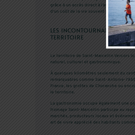
Samoëns
ESPACE CLIENT
grâce à un accès direct à l’autoroute A49
d’un coût de la vie souvent plus accessib
DU AU 5 PIÈCES
DU 3 AU 
AVIS CLIENTS
LES INCONTOURNABLES DE S
TERRITOIRE
Le territoire de Saint-Marcellin Vercors I
naturel, culturel et gastronomique.
À quelques kilomètres seulement du centre
remarquables comme Saint-Antoine-l’Abba
France, les grottes de Choranche ou enco
le territoire.
La gastronomie occupe également une plac
fromage Saint-Marcellin participe au rayo
marchés, producteurs locaux et événement
art de vivre apprécié des habitants comme