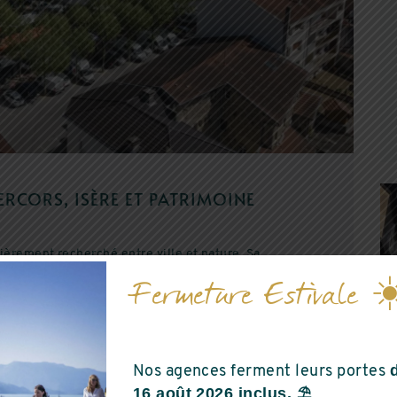
À LA UNE
ERCORS, ISÈRE ET PATRIMOINE
lièrement recherché entre ville et nature. Sa
r d’un large éventail d’activités de plein air tout au
Fermeture Estivale ☀
activités en montagne apprécient la diversité des
LANCEMENT
e, les forêts, les falaises et les nombreux sentiers
A BELLE AUX
au quotidien.
BOIS
RENAISSANC
Nos agences ferment leurs portes
16 août 2026 inclus. ⛱️
ment de rejoindre facilement Grenoble ou Valence