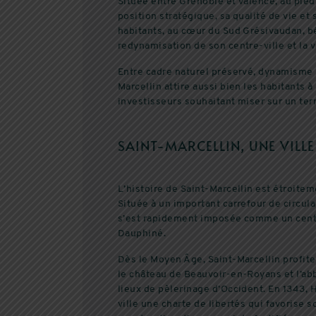
Située entre Grenoble et Valence, au pied
position stratégique, sa qualité de vie et
habitants, au cœur du Sud Grésivaudan, bé
redynamisation de son centre-ville et la v
Entre cadre naturel préservé, dynamisme l
Marcellin attire aussi bien les habitants 
investisseurs souhaitant miser sur un terri
SAINT-MARCELLIN, UNE VILLE
L’histoire de Saint-Marcellin est étroitem
Située à un important carrefour de circulat
s’est rapidement imposée comme un centr
Dauphiné.
Dès le Moyen Âge, Saint-Marcellin profite 
le château de Beauvoir-en-Royans et l’ab
lieux de pèlerinage d’Occident. En 1343, H
ville une charte de libertés qui favoris