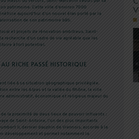
C
 du massif du Vercors, Saint-Marcellin séduit par sa
V
 son patrimoine. Cette ville d’environ 7000
néficie aujourd’hui d’un nouvel élan porté par la
alorisation de son patrimoine bâti.
ocal et projets de rénovation ambitieux, Saint-
à la recherche d’un cadre de vie agréable que les
toire à fort potentiel.
 AU RICHE PASSÉ HISTORIQUE
ent liée à sa situation géographique privilégiée.
ion entre les Alpes et la vallée du Rhône, la ville
e administratif, économique et religieux majeur du
de la proximité de deux lieux de pouvoir influents :
baye de Saint-Antoine, l’un des plus importants
umbert II, dernier dauphin de Viennois, accorde à la
e son développement et permet notamment la