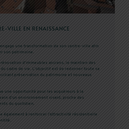
RE-VILLE EN RENAISSANCE
 engage une transformation de son centre-ville afin
ser son patrimoine.
rénovation d’immeubles anciens, le maintien des
du cadre de vie. L’objectif est de redonner toute sa
onciliant préservation du patrimoine et nouveaux
ue une opportunité pour les acquéreurs à la
sein d’un environnement vivant, proche des
nts du quotidien.
e également à renforcer l’attractivité résidentielle
ntité.