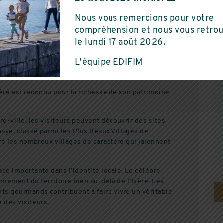
Megève
Saint-Marcelli
, tout en profitant d’un environnement plus calme et
Nous vous remercions pour votre
le que dans les grandes agglomérations.
5 PIÈCES
DU AU 3 PIÈCES
compréhension et nous vous retro
le lundi 17 août 2026.
AINT-MARCELLIN ET DE SON
L'équipe EDIFIM
sère est reconnu pour la richesse de son patrimoine
-ville, les visiteurs peuvent découvrir des sites
ye, classé parmi les Plus Beaux Villages de
re les nombreux villages de caractère qui jalonnent
e importante dans l’identité locale. Le célèbre
nnement du territoire bien au-delà de l’Isère. Les
s gourmands contribuent à faire vivre un véritable
 des visiteurs.