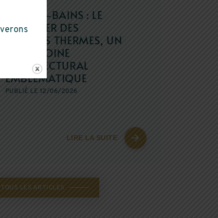
n
Seyssins
AIX-LES-BAINS : LE
QUARTIER DES
uverons
ANCIENS THERMES, UN
PATRIMOINE
ARCHITECTURAL
EMBLÉMATIQUE
PUBLIÉ LE 12/06/2026
LIRE LA SUITE
TOUS LES ARTICLES