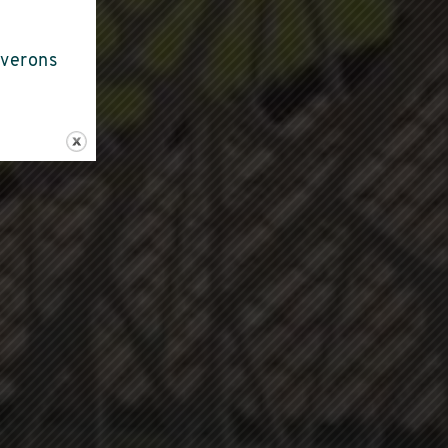
Seyssins
uverons