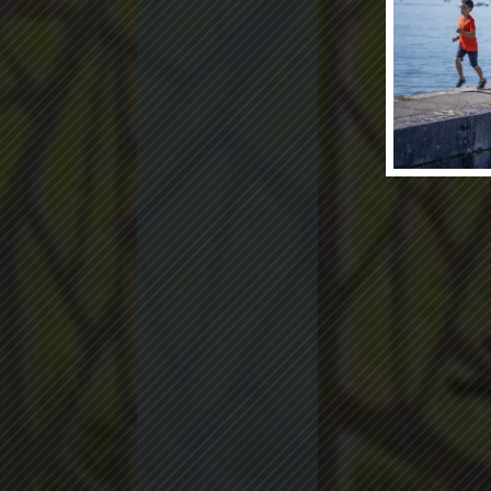
Samoëns
Megève
ESPACE CLIENT
DU AU 5 PIÈCES
DU 3 AU 
AVIS CLIENTS