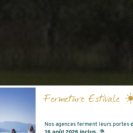
À LA UNE
Fermeture Estivale ☀
LANCEMENT
LE AUX BOIS
RENAISSANC
Nos agences ferment leurs portes
16 août 2026 inclus. ⛱️