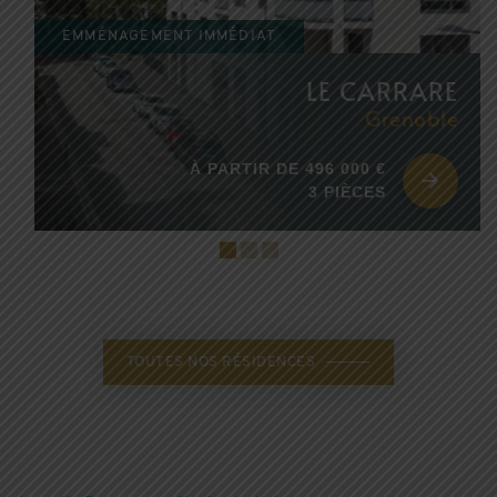
EMMÉNAGEMENT IMMÉDIAT
LE CARRARE
Grenoble
À PARTIR DE 496 000 €
3 PIÈCES
TOUTES NOS RÉSIDENCES