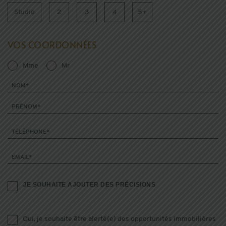
Studio
2
3
4
5+
VOS COORDONNÉES
Mme
Mr
NOM*
PRÉNOM*
TÉLÉPHONE*
EMAIL*
JE SOUHAITE AJOUTER DES PRÉCISIONS
Oui, je souhaite être alerté(e) des opportunités immobilières