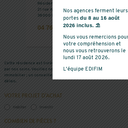
Résidence Ginkgo
21 rue Winston Churchill
Nos agences ferment leurs
38000 GRENOBLE
du 8 au 16 août
portes
2026 inclus. ⛱️
04 76 17 13 55
Nous vous remercions pou
votre compréhension et
nous vous retrouverons le
lundi 17 août 2026.
Cette résidence est livrée et n’est plus en commercialisation
L'équipe EDIFIM
par nos soins. Veuillez nous faire part de votre projet
immobilier ; un conseiller vous contactera dans les plus bref
délais.
VOTRE PROJET D'ACHAT
Habiter
Investir
COMBIEN DE PIÈCES ?