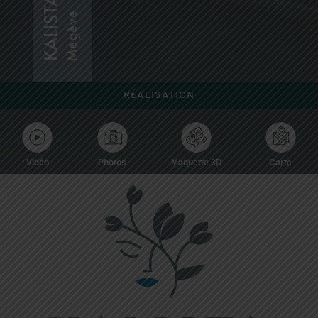
KALISTA
Megève
RÉALISATION
Vidéo
Photos
Maquette 3D
Carte