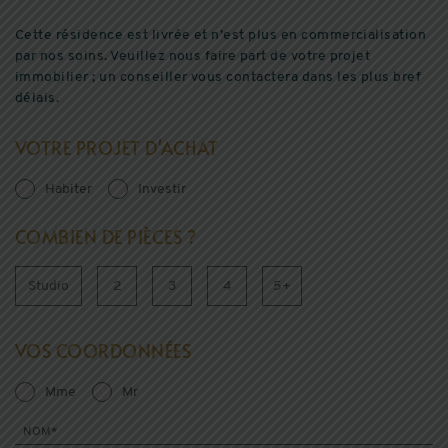
Cette résidence est livrée et n’est plus en commercialisation
par nos soins. Veuillez nous faire part de votre projet
immobilier ; un conseiller vous contactera dans les plus bref
délais.
VOTRE PROJET D'ACHAT
Habiter
Investir
COMBIEN DE PIÈCES ?
Studio
2
3
4
5+
VOS COORDONNÉES
Mme
Mr
NOM*