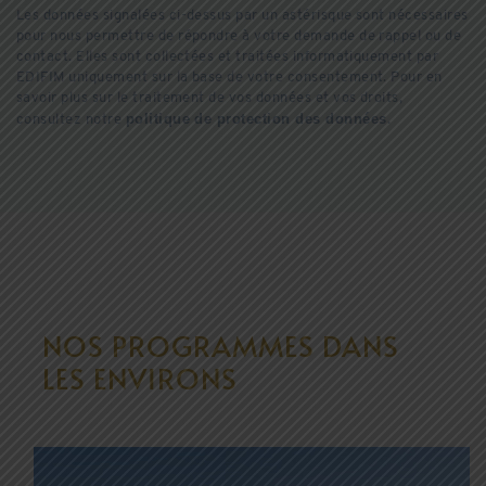
Les données signalées ci-dessus par un astérisque sont nécessaires
pour nous permettre de répondre à votre demande de rappel ou de
contact. Elles sont collectées et traitées informatiquement par
EDIFIM uniquement sur la base de votre consentement. Pour en
savoir plus sur le traitement de vos données et vos droits,
politique de protection des données
consultez notre
.
NOS PROGRAMMES DANS
LES ENVIRONS