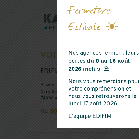
Fermeture
Estivale ☀️
VOTRE AGENCE
Nos agences ferment leurs
du 8 au 16 août
portes
2026 inclus. ⛱️
EDIFIM ANNECY
Nous vous remercions pou
6 avenue du Pont Neuf
votre compréhension et
Cran Gevrier
nous vous retrouverons le
74960 ANNECY
lundi 17 août 2026.
04 50 33 56 63
L'équipe EDIFIM