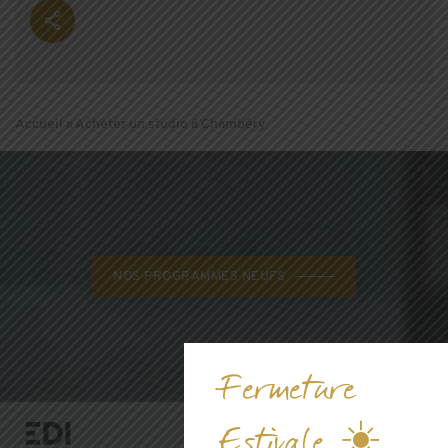
Accueil
»
Acheter un studio à Chambéry
NOS PROGRAMMES NEUFS
Fermeture
Estivale ☀️