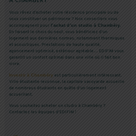
Vous rêvez d’acheter votre résidence principale ou de
vous constituer un patrimoine ? Nos conseillers vous
l’achat d’un studio à Chambéry
accompagnent pour
.
En faisant le choix du neuf, vous bénéficiez d’un
logement aux dernières normes, notamment thermiques
et acoustiques. Prestations de haute qualité,
agencement optimisé, extérieur agréable… EDIFIM vous
garantit un confort optimal dans une ville où il fait bon
vivre.
Investir à Chambéry
est particulièrement intéressant.
Ville étudiante reconnue, la capitale savoyarde accueille
de nombreux étudiants en quête d’un logement
accueillant.
Vous souhaitez acheter un studio à Chambéry ?
Contactez les équipes d’EDIFIM !