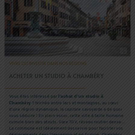
EDIFIM MONTAGNE
ESPACE CLIENT
AVIS CLIENTS
VIVRE OU INVESTIR DANS NOS RÉGIONS
ACHETER UN STUDIO À CHAMBÉRY
l’achat d’un studio à
Vous êtes intéressé par
Chambéry
? Nichée entre lacs et montagnes, au cœur
d’une région dynamique, la capitale savoyarde a de quoi
vous séduire ! En plein essor, cette ville à taille humaine
cumule bien des atouts. Gare TGV, réseau routier dense…
La commune est idéalement desservie pour faciliter vos
déplacements dans l’Hexagone et en Europe. Chambéry,