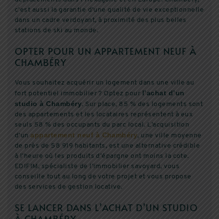
c’est aussi la garantie d’une qualité de vie exceptionnelle
dans un cadre verdoyant, à proximité des plus belles
stations de ski au monde.
OPTER POUR UN APPARTEMENT NEUF À
CHAMBÉRY
Vous souhaitez acquérir un logement dans une ville au
l’achat d’un
fort potentiel immobilier ? Optez pour
studio à Chambéry
. Sur place, 85 % des logements sont
des appartements et les locataires représentent à eux
seuls 58 % des occupants du parc local. L’acquisition
appartement neuf à Chambéry
d’un
, une ville moyenne
de près de 58 919 habitants, est une alternative crédible
à l’heure où les produits d’épargne ont moins la cote.
EDIFIM, spécialiste de l’immobilier savoyard, vous
conseille tout au long de votre projet et vous propose
des services de gestion locative.
SE LANCER DANS L’ACHAT D’UN STUDIO
À CHAMBÉRY