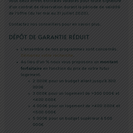
vous deux offres estivales valables pour toute signature
d’un contrat de réservation durant la période de validité
de l’offre (du 1er mai au 31 juillet 2020).
Contactez nos conseillers pour en savoir plus.
DÉPÔT DE GARANTIE RÉDUIT
L’ensemble de nos programmes sont concernés.
Démarrez votre recherche
.
montant
Au lieu d’un % nous vous proposons un
forfaitaire
en fonction du prix de votre futur
logement.
2 000€ pour un budget allant jusqu’à 300
000€
3 000€ pour un logement de >300 000€ et
<400 000€
4 000€ pour un logement de >400 000€ et
<500 000€
5 000€ pour un budget supérieur à 500
000€