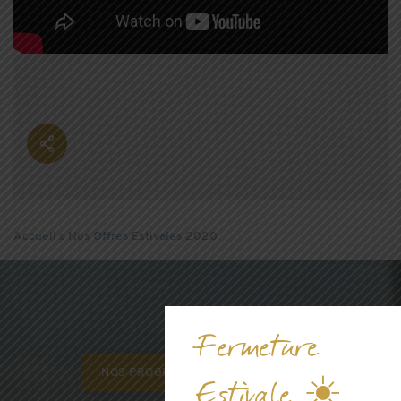
Accueil
»
Nos Offres Estivales 2020
Fermeture
NOS PROGRAMMES NEUFS
Estivale ☀️