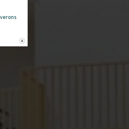
Seyssins
uverons