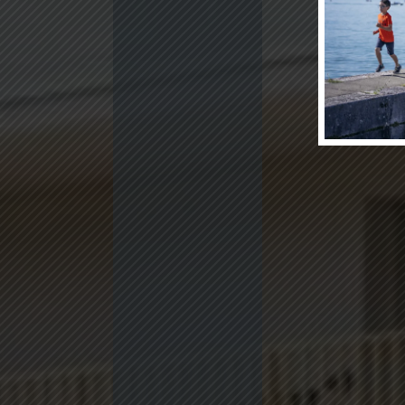
Samoëns
Megève
ESPACE CLIENT
DU AU 5 PIÈCES
DU 3 AU 
AVIS CLIENTS