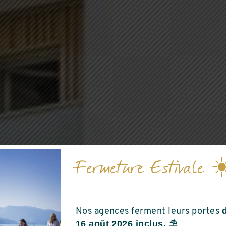
À LA UNE
Fermeture Estivale ☀
LANCEMENT
LE AUX BOIS
RENAISSANC
Nos agences ferment leurs portes
16 août 2026 inclus. ⛱️