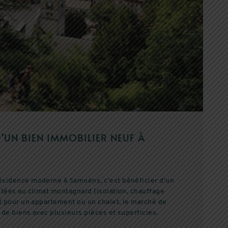
D’UN BIEN IMMOBILIER NEUF À
ésidence moderne à Samoëns, c’est bénéficier d’un
ptées au climat montagnard (isolation, chauffage
t pour un appartement ou un chalet, le marché de
de biens avec plusieurs pièces et superficies.