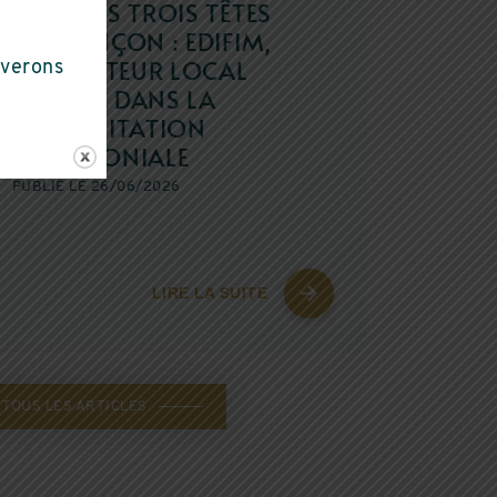
e
Saint-Marcellin
FORT DES TROIS TÊTES
À BRIANÇON : EDIFIM,
PROMOTEUR LOCAL
DU AU 3 PIÈCES
uverons
ENGAGÉ DANS LA
RÉHABILITATION
PATRIMONIALE
PUBLIÉ LE 26/06/2026
LIRE LA SUITE
TOUS LES ARTICLES