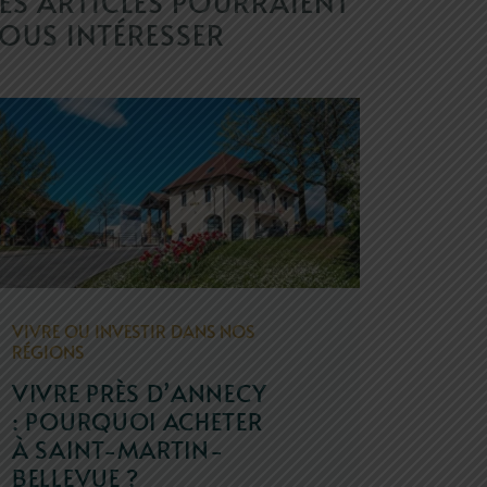
ES ARTICLES POURRAIENT
OUS INTÉRESSER
VIVRE OU INVESTIR DANS NOS
RÉGIONS
VIVRE PRÈS D’ANNECY
: POURQUOI ACHETER
À SAINT-MARTIN-
BELLEVUE ?