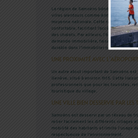
Le Pont de Claix
ESPACE CLIENT
La région de Samoëns bénéficie d’un dy
À PARTIR DE 185 999 €
villes alentours comme Annecy ou Genève,
DU AU 5
AVIS CLIENTS
DU 2 AU 4 PIÈCES
moyenne nationale. Cette réalité permet a
confortable, facilitant l’accès à des loge
des chalets. Par ailleurs, l’évolution favo
demande immobilière, faisant de Samoën
durable dans l’immobilier neuf ou ancien.
UNE PROXIMITÉ AVEC L’AÉROPORT
Un autre atout important de Samoëns est s
Genève, situé à environ 1h15. Cette liaiso
professionnels que pour les touristes, ren
touristique du village.
UNE VILLE BIEN DESSERVIE PAR L
Samoëns est desservi par un réseau de t
relier facilement les différents villages al
mobilité des habitants et limite l’usage 
respectueuse de l’environnement.