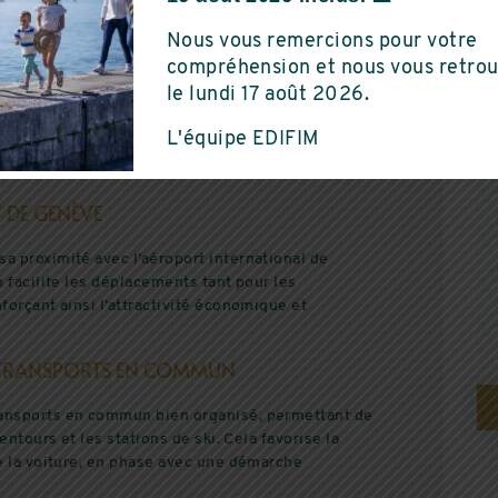
Samoëns
Megèv
namisme économique certain, notamment grâce aux
Nous vous remercions pour votre
 où les salaires moyens sont plus élevés que la
 PIÈCES
DU 3 AU 5 PIÈCES
compréhension et nous vous retro
ux habitants de jouir d’un pouvoir d’achat
le lundi 17 août 2026.
ments de qualité, que ce soit des appartements ou
rable des salaires dans la région soutient la
L'équipe EDIFIM
s une commune attractive pour un investissement
 DE GENÈVE
a proximité avec l’aéroport international de
n facilite les déplacements tant pour les
forçant ainsi l’attractivité économique et
ES TRANSPORTS EN COMMUN
ransports en commun bien organisé, permettant de
entours et les stations de ski. Cela favorise la
de la voiture, en phase avec une démarche