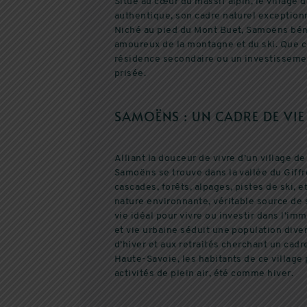
Situé au cœur du massif alpin, le villag
authentique, son cadre naturel exceptionnel
Niché au pied du Mont Buet, Samoëns bénéf
amoureux de la montagne et du ski. Que ce
résidence secondaire ou un investisseme
prisée.
SAMOËNS : UN CADRE DE VIE
Alliant la douceur de vivre d’un village d
Samoëns se trouve dans la vallée du Giffre
cascades, forêts, alpages, pistes de ski, e
nature environnante, véritable source de 
vie idéal pour vivre ou investir dans l’imm
et vie urbaine séduit une population diver
d’hiver et aux retraités cherchant un cadr
Haute-Savoie, les habitants de ce village
activités de plein air, été comme hiver.