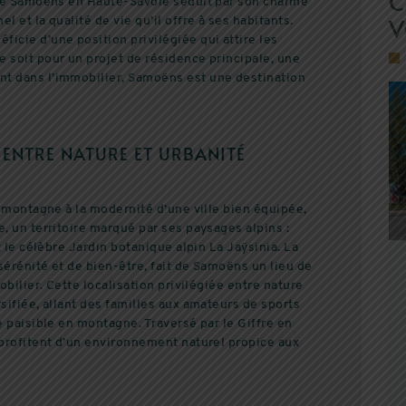
C
e de Samoëns en Haute-Savoie séduit par son charme
V
 et la qualité de vie qu’il offre à ses habitants.
icie d’une position privilégiée qui attire les
 soit pour un projet de résidence principale, une
nt dans l’immobilier, Samoëns est une destination
 ENTRE NATURE ET URBANITÉ
e montagne à la modernité d’une ville bien équipée,
, un territoire marqué par ses paysages alpins :
t le célèbre Jardin botanique alpin La Jaÿsinia. La
sérénité et de bien-être, fait de Samoëns un lieu de
obilier. Cette localisation privilégiée entre nature
sifiée, allant des familles aux amateurs de sports
e paisible en montagne. Traversé par le Giffre en
 profitent d’un environnement naturel propice aux