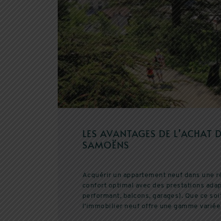
LES AVANTAGES DE L’ACHAT 
SAMOËNS
Acquérir un appartement neuf dans une r
confort optimal avec des prestations ada
performant, balcons, garages). Que ce soi
l’immobilier neuf offre une gamme variée 