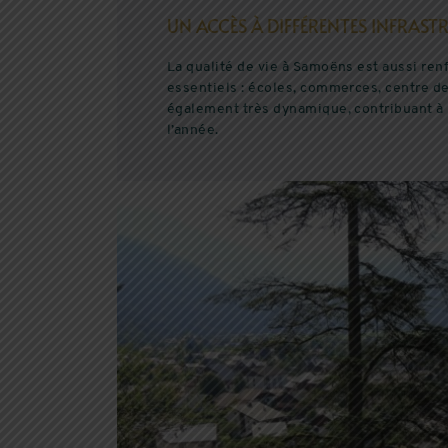
UN ACCÈS À DIFFÉRENTES INFRAST
La qualité de vie à Samoëns est aussi re
essentiels : écoles, commerces, centre de 
également très dynamique, contribuant à u
l’année.